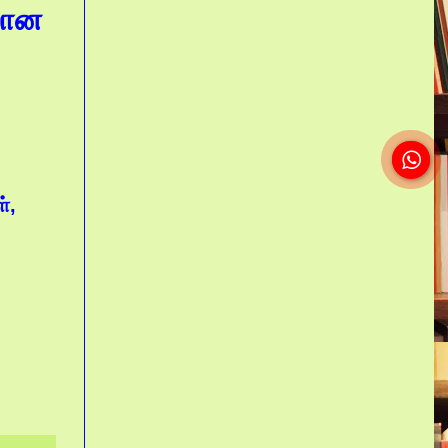
ிலான
்,