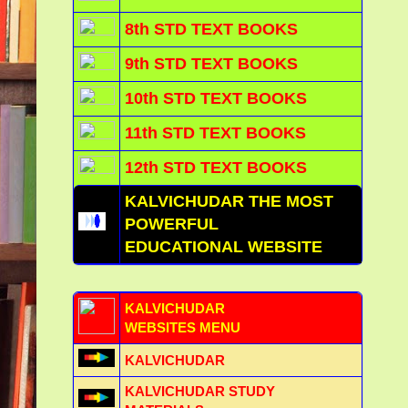
8th STD TEXT BOOKS
9th STD TEXT BOOKS
10th STD TEXT BOOKS
11th STD TEXT BOOKS
12th STD TEXT BOOKS
KALVICHUDAR THE MOST
POWERFUL
EDUCATIONAL WEBSITE
KALVICHUDAR
WEBSITES MENU
KALVICHUDAR
KALVICHUDAR STUDY