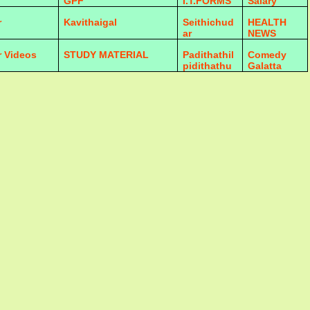
GPF
I.T.FORMS
Salary
r
Kavithaigal
Seithichud
HEALTH
ar
NEWS
r Videos
STUDY MATERIAL
Padithathil
Comedy
pidithathu
Galatta