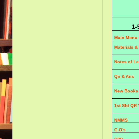
1-
Main Menu
Materials &
Notes of L
Qn & Ans
New Books
1st Std QR
NMMS
G.O’s