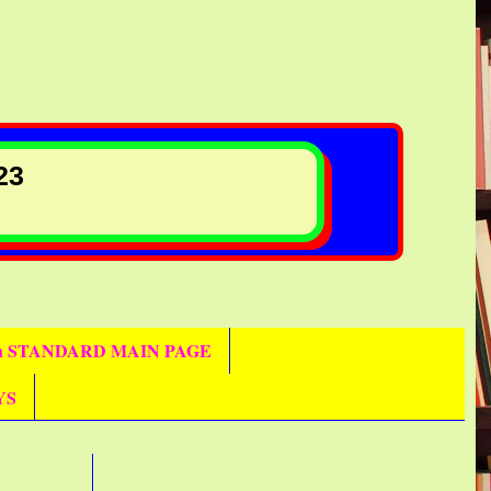
23
th STANDARD MAIN PAGE
YS