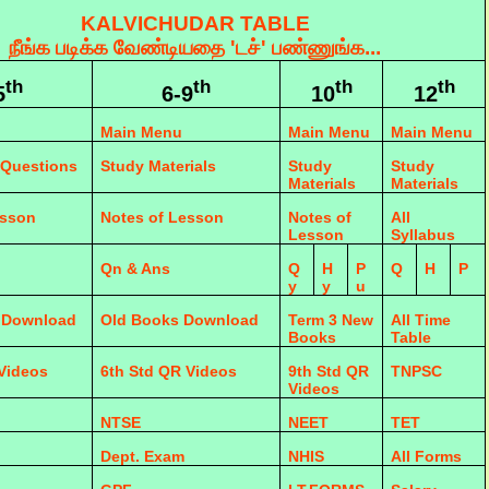
KALVICHUDAR TABLE
நீங்க படிக்க வேண்டியதை 'டச்' பண்ணுங்க...
th
th
th
th
5
6-9
10
12
Main Menu
Main Menu
Main Menu
 Questions
Study Materials
Study
Study
Materials
Materials
esson
Notes of Lesson
Notes of
All
Lesson
Syllabus
Qn & Ans
Q
H
P
Q
H
P
y
y
u
 Download
Old Books Download
Term 3 New
All Time
Books
Table
 Videos
6th Std QR Videos
9th Std QR
TNPSC
Videos
NTSE
NEET
TET
Dept. Exam
NHIS
All Forms