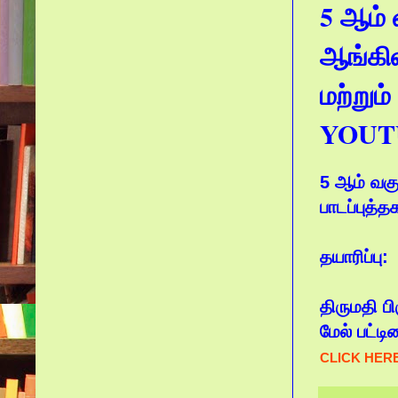
5 ஆம் 
ஆங்கில
மற்று
YOUT
5 ஆம் வகு
பாடப்புத்
தயாரிப்பு:
திருமதி பி
மேல் பட்டி
CLICK HER