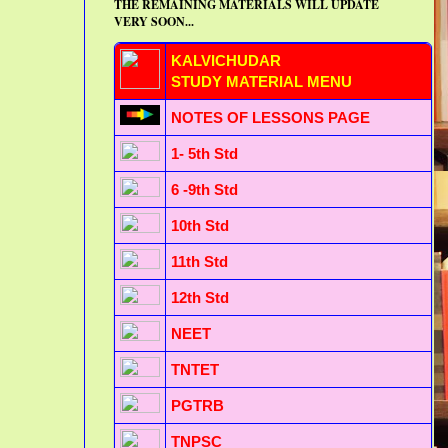
THE REMAINING MATERIALS WILL UPDATE
VERY SOON...
KALVICHUDAR
STUDY MATERIAL MENU
NOTES OF LESSONS PAGE
1- 5th Std
6 -9th Std
10th Std
11th Std
12th Std
NEET
TNTET
PGTRB
TNPSC