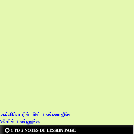
.கல்விச்சுடரில் 'மிஸ்' பண்ணாதீங்க....
'கிளிக்' பண்ணுங்க...
⭕ 1 TO 5 NOTES OF LESSON PAGE