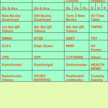
Lesson
Syllabus
Qn & Ans
Qn & Ans
Qy
Hy
Pu
Q
H
P
New Books
Old Books
Term 3 New
All Time
Download
Download
Books
Table
1st Std QR
6th Std QR
9th Std QR
TNPSC
Videos
Videos
Videos
NMMS
NTSE
NEET
TET
G.O’s
Dept. Exam
NHIS
All
Forms
CPS
GPF
I.T.FORMS
Salary
Kalvichudar
Kavithaigal
Seithichudar
HEALTH
NEWS
Kalvichudar
STUDY
Padithathil
Comedy
Videos
MATERIAL
pidithathu
Galatta