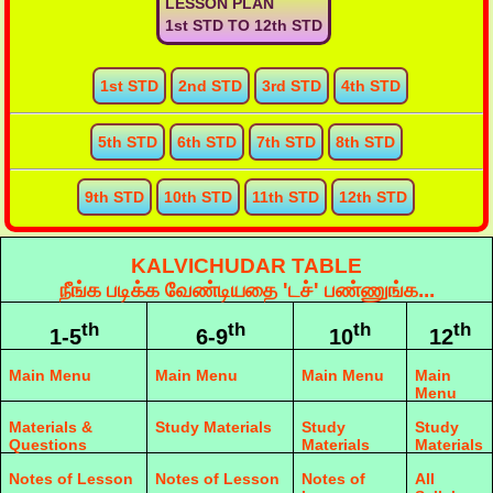
LESSON PLAN
1st STD TO 12th STD
1st STD
2nd STD
3rd STD
4th STD
5th STD
6th STD
7th STD
8th STD
9th STD
10th STD
11th STD
12th STD
KALVICHUDAR TABLE
நீங்க படிக்க வேண்டியதை 'டச்' பண்ணுங்க...
th
th
th
th
1-5
6-9
10
12
Main Menu
Main Menu
Main Menu
Main
Menu
Materials &
Study Materials
Study
Study
Questions
Materials
Materials
Notes of Lesson
Notes of Lesson
Notes of
All