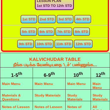
LESSON PLAN
1st STD TO 12th STD
1st STD
2nd STD
3rd STD
4th STD
5th STD
6th STD
7th STD
8th STD
9th STD
10th STD
11th STD
12th STD
KALVICHUDAR TABLE
நீங்க படிக்க வேண்டியதை 'டச்' பண்ணுங்க...
th
th
th
th
1-5
6-9
10
12
Main Menu
Main Menu
Main Menu
Main
Menu
Materials &
Study Materials
Study
Study
Questions
Materials
Materials
Notes of Lesson
Notes of Lesson
Notes of
All