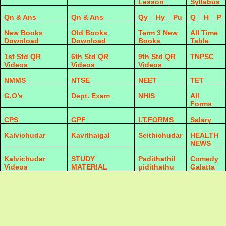
Lesson
Syllabus
Qn & Ans
Qn & Ans
Qy
Hy
Pu
Q
H
P
New Books
Old Books
Term 3 New
All Time
Download
Download
Books
Table
1st Std QR
6th Std QR
9th Std QR
TNPSC
Videos
Videos
Videos
NMMS
NTSE
NEET
TET
G.O’s
Dept. Exam
NHIS
All
Forms
CPS
GPF
I.T.FORMS
Salary
Kalvichudar
Kavithaigal
Seithichudar
HEALTH
NEWS
Kalvichudar
STUDY
Padithathil
Comedy
Videos
MATERIAL
pidithathu
Galatta