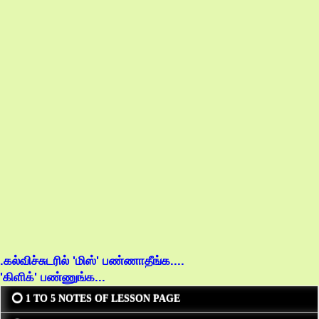
.கல்விச்சுடரில் 'மிஸ்' பண்ணாதீங்க....
'கிளிக்' பண்ணுங்க...
⭕ 1 TO 5 NOTES OF LESSON PAGE